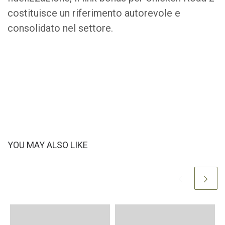
costituisce un riferimento autorevole e
consolidato nel settore.
YOU MAY ALSO LIKE