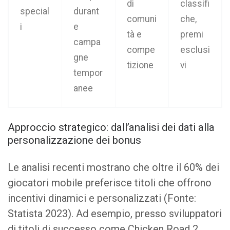
di
classifi
special
durant
comuni
che,
i
e
tà e
premi
campa
compe
esclusi
gne
tizione
vi
tempor
anee
Approccio strategico: dall’analisi dei dati alla
personalizzazione dei bonus
Le analisi recenti mostrano che oltre il 60% dei
giocatori mobile preferisce titoli che offrono
incentivi dinamici e personalizzati (Fonte:
Statista 2023). Ad esempio, presso sviluppatori
di titoli di successo come Chicken Road 2,