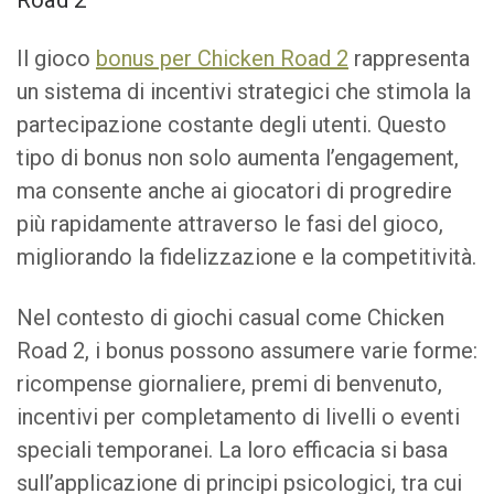
Road 2
Il gioco
bonus per Chicken Road 2
rappresenta
un sistema di incentivi strategici che stimola la
partecipazione costante degli utenti. Questo
tipo di bonus non solo aumenta l’engagement,
ma consente anche ai giocatori di progredire
più rapidamente attraverso le fasi del gioco,
migliorando la fidelizzazione e la competitività.
Nel contesto di giochi casual come Chicken
Road 2, i bonus possono assumere varie forme:
ricompense giornaliere, premi di benvenuto,
incentivi per completamento di livelli o eventi
speciali temporanei. La loro efficacia si basa
sull’applicazione di principi psicologici, tra cui