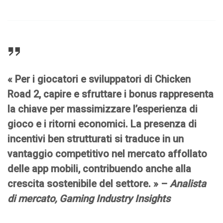
« Per i giocatori e sviluppatori di Chicken
Road 2, capire e sfruttare i bonus rappresenta
la chiave per massimizzare l’esperienza di
gioco e i ritorni economici. La presenza di
incentivi ben strutturati si traduce in un
vantaggio competitivo nel mercato affollato
delle app mobili, contribuendo anche alla
crescita sostenibile del settore. » –
Analista
di mercato, Gaming Industry Insights