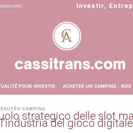
Investir, Entre
itrans.com
TUALITÉ POUR INVESTIR
ACHETER UN CAMPING : NOS
EAUTÉS CAMPING
 ruolo strategico delle slot 
l’industria del gioco digitale