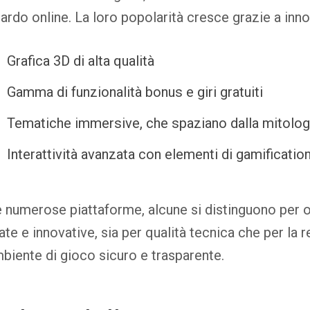
ardo online. La loro popolarità cresce grazie a inno
Grafica 3D di alta qualità
Gamma di funzionalità bonus e giri gratuiti
Tematiche immersive, che spaziano dalla mitologi
Interattività avanzata con elementi di gamificatio
e numerose piattaforme, alcune si distinguono per 
nate e innovative, sia per qualità tecnica che per l
biente di gioco sicuro e trasparente.