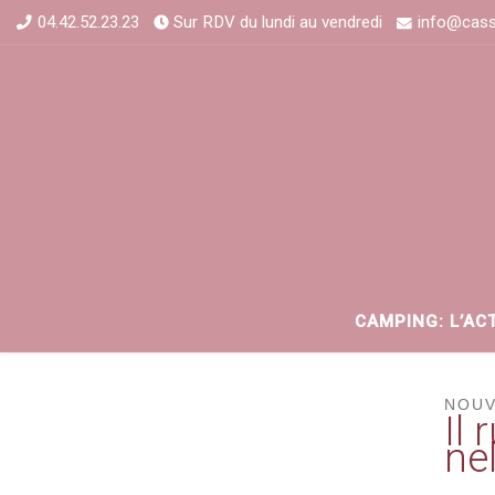
04.42.52.23.23
Sur RDV du lundi au vendredi
info@cass
CAMPING: L’AC
NOUV
Il
nel