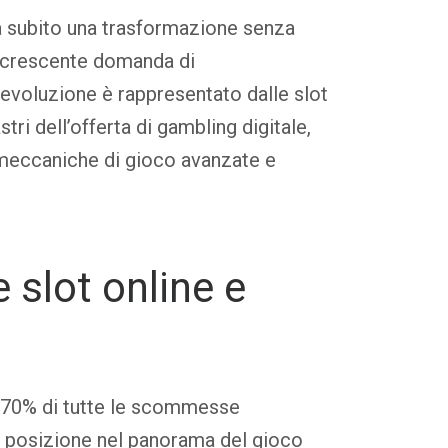
 ha subito una trasformazione senza
la crescente domanda di
 evoluzione è rappresentato dalle slot
ri dell’offerta di gambling digitale,
o meccaniche di gioco avanzate e
e slot online e
il 70% di tutte le scommesse
rte posizione nel panorama del gioco