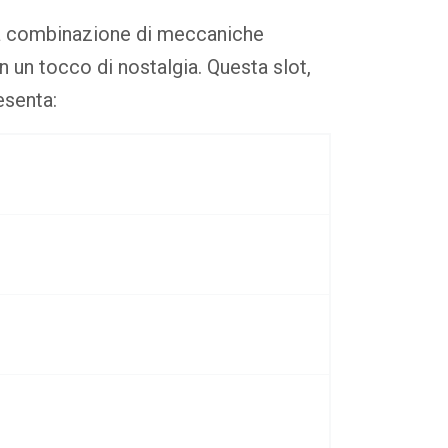
ua combinazione di meccaniche
 un tocco di nostalgia. Questa slot,
esenta: