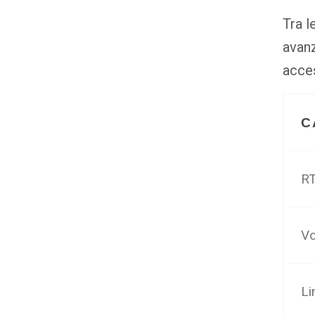
Tra l
avanz
acces
C
RT
Vo
Li