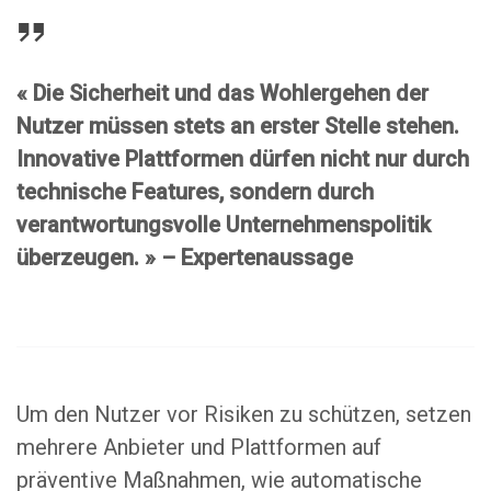
« Die Sicherheit und das Wohlergehen der
Nutzer müssen stets an erster Stelle stehen.
Innovative Plattformen dürfen nicht nur durch
technische Features, sondern durch
verantwortungsvolle Unternehmenspolitik
überzeugen. » – Expertenaussage
Um den Nutzer vor Risiken zu schützen, setzen
mehrere Anbieter und Plattformen auf
präventive Maßnahmen, wie automatische