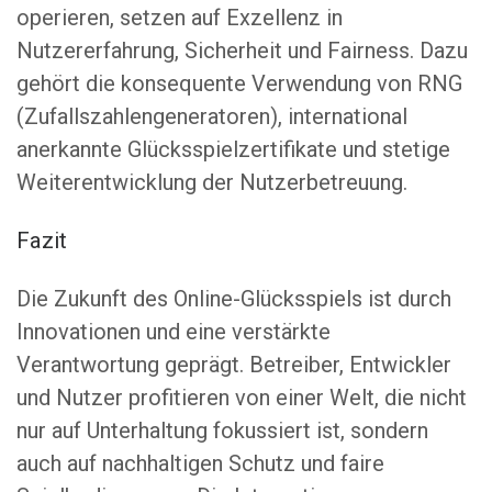
operieren, setzen auf Exzellenz in
Nutzererfahrung, Sicherheit und Fairness. Dazu
gehört die konsequente Verwendung von RNG
(Zufallszahlengeneratoren), international
anerkannte Glücksspielzertifikate und stetige
Weiterentwicklung der Nutzerbetreuung.
Fazit
Die Zukunft des Online-Glücksspiels ist durch
Innovationen und eine verstärkte
Verantwortung geprägt. Betreiber, Entwickler
und Nutzer profitieren von einer Welt, die nicht
nur auf Unterhaltung fokussiert ist, sondern
auch auf nachhaltigen Schutz und faire