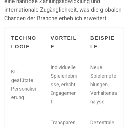
eine nahtlose Zahlungsabwicklung und
internationale Zugänglichkeit, was die globalen
Chancen der Branche erheblich erweitert.
TECHNO
VORTEIL
BEISPIE
LOGIE
E
LE
Individuelle
Neue
KI-
Spielerlebni
Spielempfe
gestützte
sse, erhöht
hlungen,
Personalisi
Engagemen
Verhaltensa
erung
t
nalyse
Transparen
Dezentrale