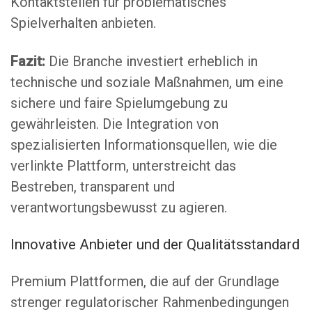
Kontaktstellen für problematisches
Spielverhalten anbieten.
Fazit:
Die Branche investiert erheblich in
technische und soziale Maßnahmen, um eine
sichere und faire Spielumgebung zu
gewährleisten. Die Integration von
spezialisierten Informationsquellen, wie die
verlinkte Plattform, unterstreicht das
Bestreben, transparent und
verantwortungsbewusst zu agieren.
Innovative Anbieter und der Qualitätsstandard
Premium Plattformen, die auf der Grundlage
strenger regulatorischer Rahmenbedingungen