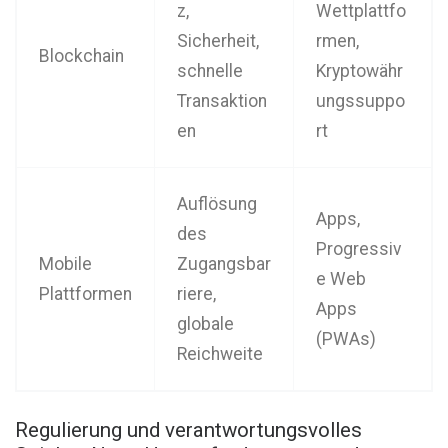
z,
Wettplattfo
Sicherheit,
rmen,
Blockchain
schnelle
Kryptowähr
Transaktion
ungssuppo
en
rt
Auflösung
Apps,
des
Progressiv
Mobile
Zugangsbar
e Web
Plattformen
riere,
Apps
globale
(PWAs)
Reichweite
Regulierung und verantwortungsvolles