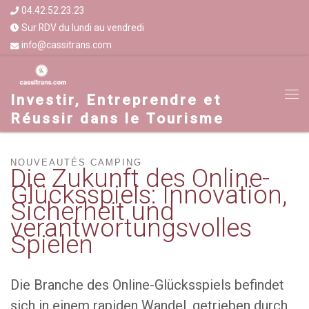
04.42.52.23.23
Sur RDV du lundi au vendredi
info@cassitrans.com
Investir, Entreprendre et
Réussir dans le Tourisme
NOUVEAUTÉS CAMPING
Die Zukunft des Online-
Glücksspiels: Innovation,
Sicherheit und
verantwortungsvolles
Spielen
Die Branche des Online-Glücksspiels befindet
sich in einem rapiden Wandel, getrieben durch