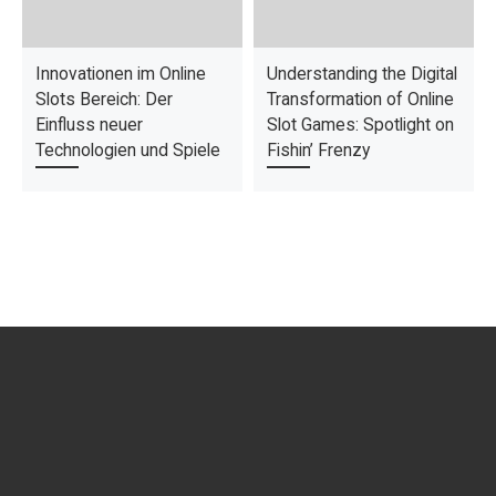
Innovationen im Online
Understanding the Digital
Slots Bereich: Der
Transformation of Online
Einfluss neuer
Slot Games: Spotlight on
Technologien und Spiele
Fishin’ Frenzy