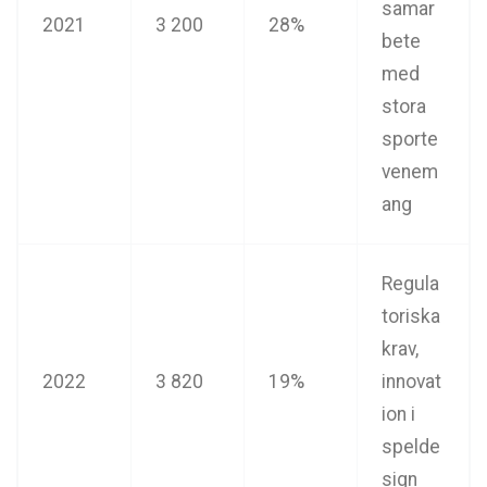
samar
2021
3 200
28%
bete
med
stora
sporte
venem
ang
Regula
toriska
krav,
2022
3 820
19%
innovat
ion i
spelde
sign