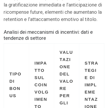
la gratificazione immediata e l’anticipazione di
ricompense future, elementi che aumentano la
retention e l’attaccamento emotivo al titolo.
Analisi dei meccanismi di incentivi: dati e
tendenze di settore
VALU
TAZI
IMPA
STRA
ONE
TTO
TEGI
TIPO
DEL
SUL
E DI
DI
VALO
COIN
IMPL
BON
RE
VOLG
EME
US
PER
IMEN
NTAZ
GLI
TO
IONE