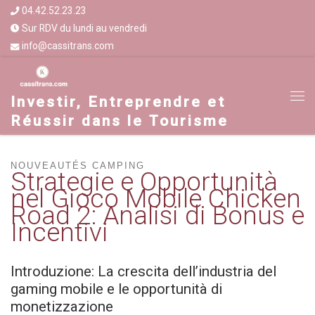
04.42.52.23.23
Sur RDV du lundi au vendredi
info@cassitrans.com
Investir, Entreprendre et
Réussir dans le Tourisme
NOUVEAUTÉS CAMPING
Strategie e Opportunità
nel Gioco Mobile Chicken
Road 2: Analisi di Bonus e
Incentivi
Introduzione: La crescita dell’industria del
gaming mobile e le opportunità di
monetizzazione