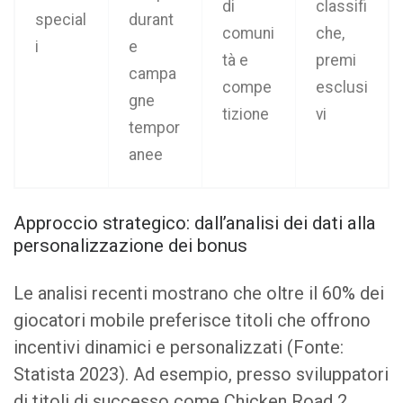
di
classifi
special
durant
comuni
che,
i
e
tà e
premi
campa
compe
esclusi
gne
tizione
vi
tempor
anee
Approccio strategico: dall’analisi dei dati alla
personalizzazione dei bonus
Le analisi recenti mostrano che oltre il 60% dei
giocatori mobile preferisce titoli che offrono
incentivi dinamici e personalizzati (Fonte:
Statista 2023). Ad esempio, presso sviluppatori
di titoli di successo come Chicken Road 2,