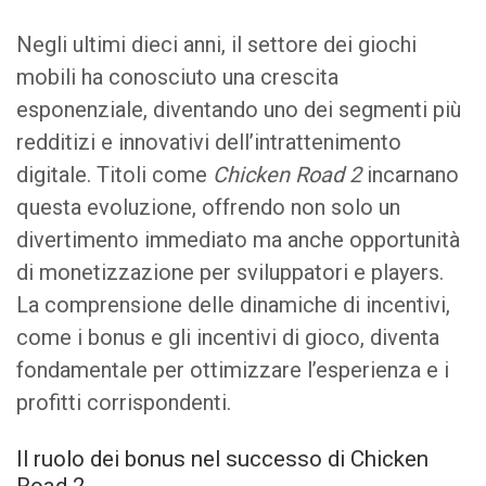
Negli ultimi dieci anni, il settore dei giochi
mobili ha conosciuto una crescita
esponenziale, diventando uno dei segmenti più
redditizi e innovativi dell’intrattenimento
digitale. Titoli come
Chicken Road 2
incarnano
questa evoluzione, offrendo non solo un
divertimento immediato ma anche opportunità
di monetizzazione per sviluppatori e players.
La comprensione delle dinamiche di incentivi,
come i bonus e gli incentivi di gioco, diventa
fondamentale per ottimizzare l’esperienza e i
profitti corrispondenti.
Il ruolo dei bonus nel successo di Chicken