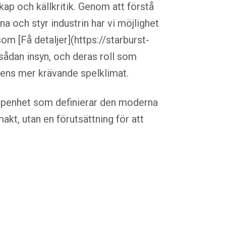
kap och källkritik. Genom att förstå
a och styr industrin har vi möjlighet
om [Få detaljer](https://starburst-
a sådan insyn, och deras roll som
gens mer krävande spelklimat.
öppenhet som definierar den moderna
kt, utan en förutsättning för att