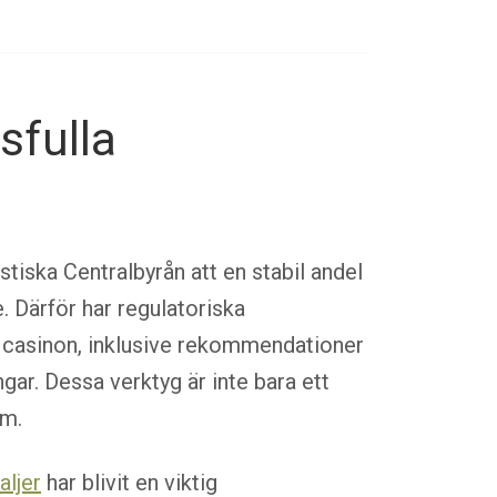
sfulla
stiska Centralbyrån att en stabil andel
 Därför har regulatoriska
å casinon, inklusive rekommendationer
ngar. Dessa verktyg är inte bara ett
rm.
aljer
har blivit en viktig