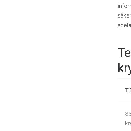
infor
säker
spela
Te
kr
T
SS
kr