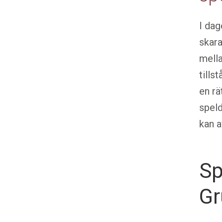
I dag
skara
mella
tills
en rä
speld
kan a
Sp
Gr