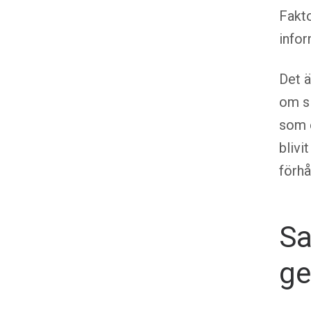
Fakto
infor
Det ä
om s
som e
blivi
förhå
Sa
ge