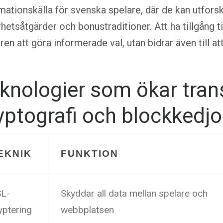
mationskälla för svenska spelare, där de kan utforsk
hetsåtgärder och bonustraditioner. Att ha tillgång ti
ren att göra informerade val, utan bidrar även till at
knologier som ökar tra
yptografi och blockkedjo
EKNIK
FUNKTION
L-
Skyddar all data mellan spelare och
yptering
webbplatsen