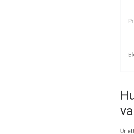
Pr
Bl
Hu
va
Ur et