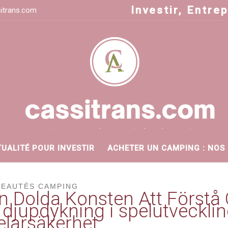
Investir, Entre
itrans.com
TUALITÉ POUR INVESTIR
ACHETER UN CAMPING : NOS
EAUTÉS CAMPING
n Dolda Konsten Att Förstå 
 djupdykning i spelutveckli
elarsäkerhet