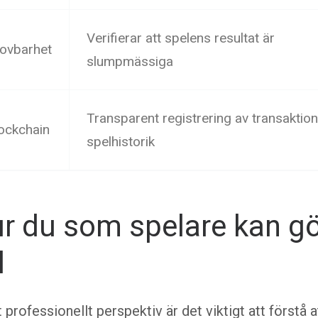
Verifierar att spelens resultat är
ovbarhet
slumpmässiga
Transparent registrering av transaktio
ockchain
spelhistorik
r du som spelare kan g
l
t professionellt perspektiv är det viktigt att förstå a