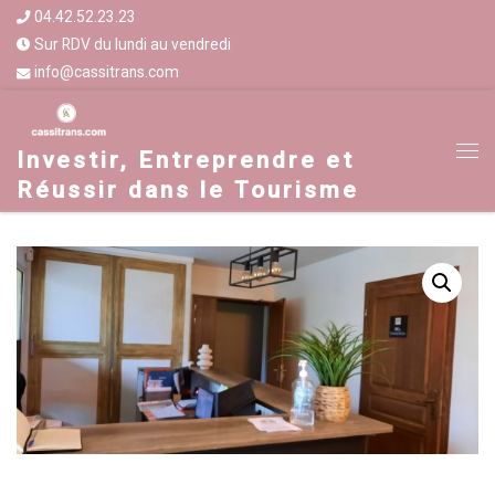
04.42.52.23.23
Sur RDV du lundi au vendredi
info@cassitrans.com
Investir, Entreprendre et
Réussir dans le Tourisme